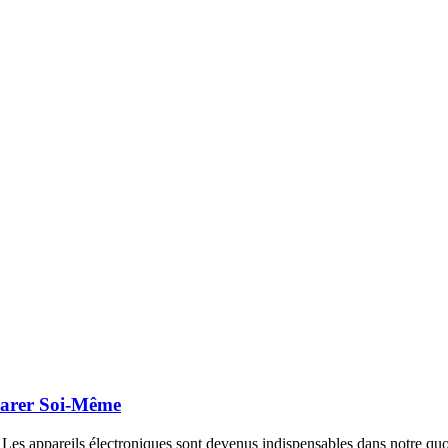
parer Soi-Même
 appareils électroniques sont devenus indispensables dans notre quoti