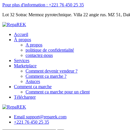
Skip
Pour plus d'information : +
221 76 450 25 35
to
Lot 32 Sotrac Mermoz pyrotechnique. Villa 22 angie rus. MZ 51, Da
content
Accueil
À propos
A propos
politique de confidentialité
contactez-nous
Services
Marketplace
Comment devenir vendeur ?
Comment ça marche ?
Astuces
Comment ça marche
Comment ça marche pour un client
Télécharger
Email support@reparek.com
+221 76 450 25 35